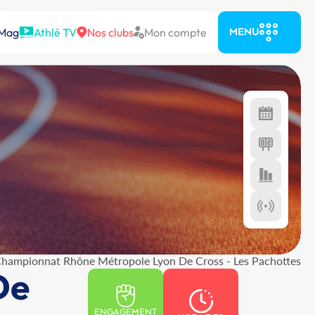
 Mag
Athlé TV
Nos clubs
Mon compte
MENU
hampionnat Rhône Métropole Lyon De Cross - Les Pachottes
De
ENGAGEMENT