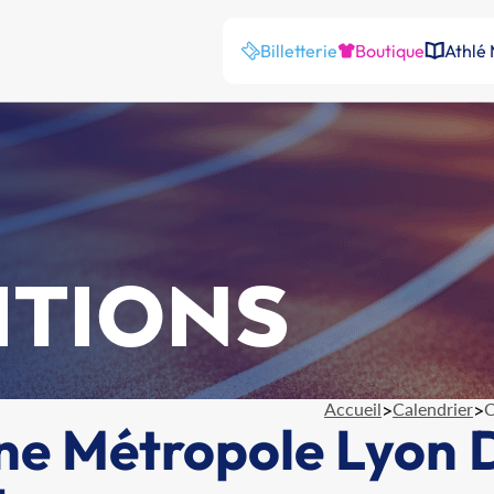
Billetterie
Boutique
Athlé
ITIONS
Accueil
>
Calendrier
>
C
e Métropole Lyon 