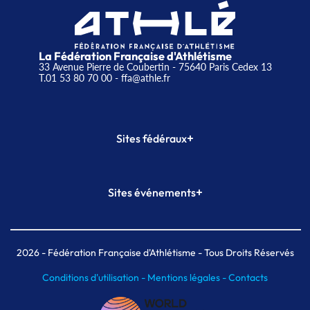
La Fédération Française d'Athlétisme
33 Avenue Pierre de Coubertin - 75640 Paris Cedex 13
T.01 53 80 70 00
- ffa@athle.fr
+
Sites fédéraux
SI-FFA
CALORG
+
Sites événements
Plateforme Formation
Meeting de Paris
Meeting de Paris indoor
MAIF Ekiden de Paris
2026
- Fédération Française d'Athlétisme - Tous Droits Réservés
Conditions d'utilisation -
Mentions légales -
Contacts