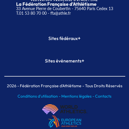
La Fédération Française d'Athlétisme
33 Avenue Pierre de Coubertin - 75640 Paris Cedex 13
T.01 53 80 70 00
- ffa@athle.fr
+
Sites fédéraux
SI-FFA
CALORG
+
Sites événements
Plateforme Formation
Meeting de Paris
Meeting de Paris indoor
MAIF Ekiden de Paris
2026
- Fédération Française d'Athlétisme - Tous Droits Réservés
Conditions d'utilisation -
Mentions légales -
Contacts