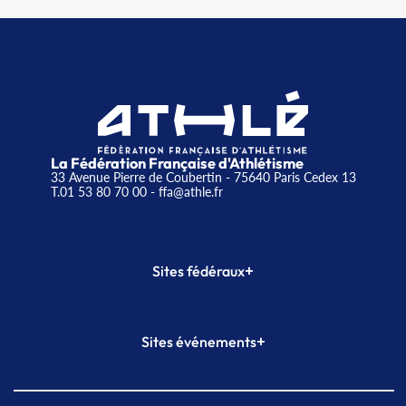
La Fédération Française d'Athlétisme
33 Avenue Pierre de Coubertin - 75640 Paris Cedex 13
T.01 53 80 70 00
- ffa@athle.fr
+
Sites fédéraux
SI-FFA
CALORG
+
Sites événements
Plateforme Formation
Meeting de Paris
Meeting de Paris indoor