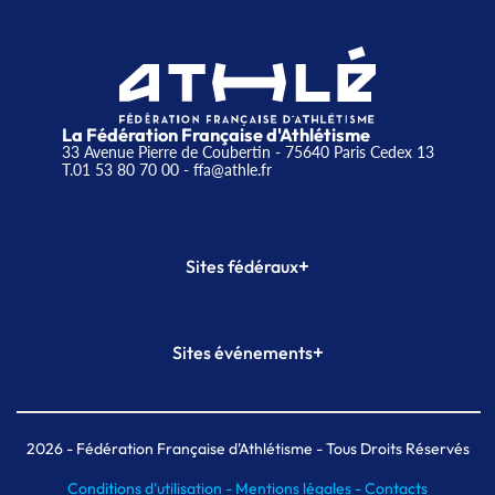
La Fédération Française d'Athlétisme
33 Avenue Pierre de Coubertin - 75640 Paris Cedex 13
T.01 53 80 70 00
- ffa@athle.fr
+
Sites fédéraux
SI-FFA
CALORG
+
Sites événements
Plateforme Formation
Meeting de Paris
Meeting de Paris indoor
MAIF Ekiden de Paris
2026
- Fédération Française d'Athlétisme - Tous Droits Réservés
Conditions d'utilisation -
Mentions légales -
Contacts