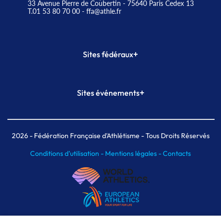
33 Avenue Pierre de Coubertin - 75640 Paris Cedex 13
T.01 53 80 70 00
- ffa@athle.fr
+
Sites fédéraux
SI-FFA
CALORG
+
Sites événements
Plateforme Formation
Meeting de Paris
Meeting de Paris indoor
MAIF Ekiden de Paris
2026
- Fédération Française d'Athlétisme - Tous Droits Réservés
Conditions d'utilisation -
Mentions légales -
Contacts