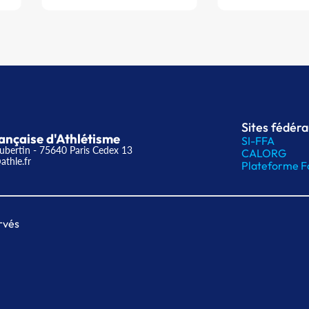
Sites fédér
ançaise d'Athlétisme
SI-FFA
ubertin - 75640 Paris Cedex 13
CALORG
athle.fr
Plateforme F
rvés