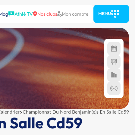
 Mag
Athlé TV
Nos clubs
Mon compte
MENU
alendrier
>
Championnat Du Nord Benjamin(e)s En Salle Cd59
 Salle Cd59