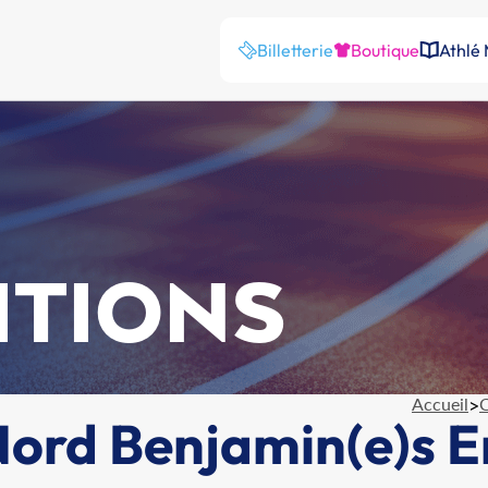
Billetterie
Boutique
Athlé
ITIONS
Accueil
>
C
rd Benjamin(e)s En