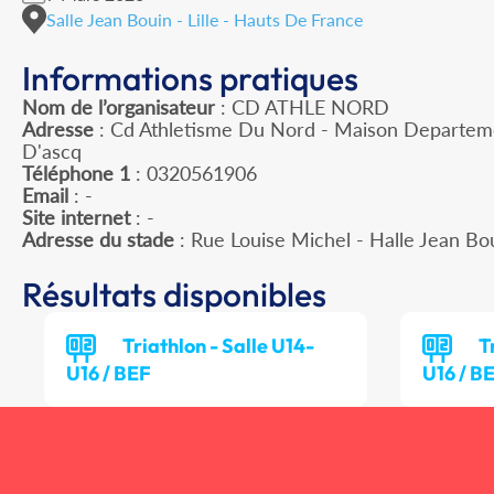
Salle Jean Bouin - Lille - Hauts De France
Informations pratiques
Nom de l’organisateur
: CD ATHLE NORD
Adresse
: Cd Athletisme Du Nord - Maison Departeme
D'ascq
Téléphone 1
: 0320561906
Email
: -
Site internet
: -
Adresse du stade
: Rue Louise Michel - Halle Jean Bo
Résultats disponibles
Triathlon - Salle U14-
T
U16 / BEF
U16 / B