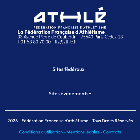
La Fédération Française d'Athlétisme
33 Avenue Pierre de Coubertin - 75640 Paris Cedex 13
T.01 53 80 70 00
- ffa@athle.fr
+
Sites fédéraux
SI-FFA
CALORG
+
Sites événements
Plateforme Formation
Meeting de Paris
Meeting de Paris indoor
MAIF Ekiden de Paris
2026
- Fédération Française d'Athlétisme - Tous Droits Réservés
Conditions d'utilisation -
Mentions légales -
Contacts