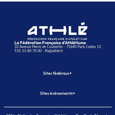
La Fédération Française d'Athlétisme
33 Avenue Pierre de Coubertin - 75640 Paris Cedex 13
T.01 53 80 70 00
- ffa@athle.fr
+
Sites fédéraux
SI-FFA
CALORG
+
Sites événements
Plateforme Formation
Meeting de Paris
Meeting de Paris indoor
MAIF Ekiden de Paris