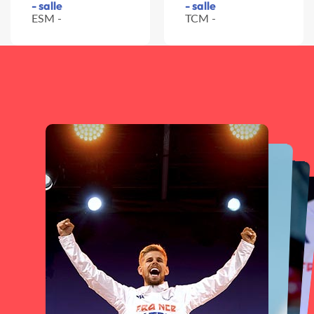
- salle
- salle
ESM -
TCM -