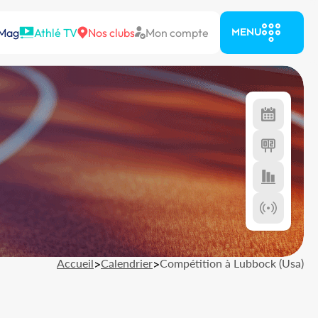
 Mag
Athlé TV
Nos clubs
Mon compte
MENU
Accueil
>
Calendrier
>
Compétition à Lubbock (Usa)