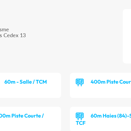
isme
is Cedex 13
60m - Salle / TCM
400m Piste Cour
00m Piste Courte /
60m Haies (84)-S
TCF