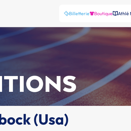
Billetterie
Boutique
Athlé
ITIONS
bock (Usa)