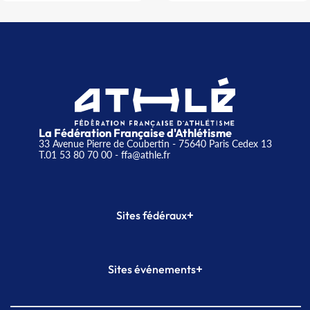
La Fédération Française d'Athlétisme
33 Avenue Pierre de Coubertin - 75640 Paris Cedex 13
T.01 53 80 70 00
- ffa@athle.fr
+
Sites fédéraux
SI-FFA
CALORG
+
Sites événements
Plateforme Formation
Meeting de Paris
Meeting de Paris indoor