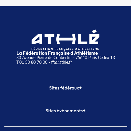
La Fédération Française d'Athlétisme
33 Avenue Pierre de Coubertin - 75640 Paris Cedex 13
T.01 53 80 70 00
- ffa@athle.fr
+
Sites fédéraux
SI-FFA
CALORG
+
Sites événements
Plateforme Formation
Meeting de Paris
Meeting de Paris indoor