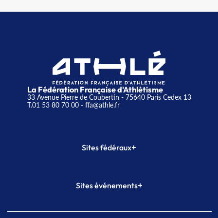
La Fédération Française d'Athlétisme
33 Avenue Pierre de Coubertin - 75640 Paris Cedex 13
T.01 53 80 70 00
- ffa@athle.fr
+
Sites fédéraux
SI-FFA
CALORG
+
Sites événements
Plateforme Formation
Meeting de Paris
Meeting de Paris indoor