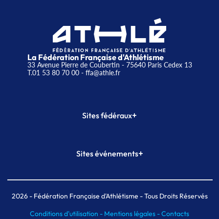
La Fédération Française d'Athlétisme
33 Avenue Pierre de Coubertin - 75640 Paris Cedex 13
T.01 53 80 70 00
- ffa@athle.fr
+
Sites fédéraux
SI-FFA
CALORG
+
Sites événements
Plateforme Formation
Meeting de Paris
Meeting de Paris indoor
MAIF Ekiden de Paris
2026
- Fédération Française d'Athlétisme - Tous Droits Réservés
Conditions d'utilisation -
Mentions légales -
Contacts