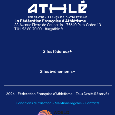
La Fédération Française d'Athlétisme
33 Avenue Pierre de Coubertin - 75640 Paris Cedex 13
T.01 53 80 70 00
- ffa@athle.fr
+
Sites fédéraux
SI-FFA
CALORG
+
Sites événements
Plateforme Formation
Meeting de Paris
Meeting de Paris indoor
MAIF Ekiden de Paris
2026
- Fédération Française d'Athlétisme - Tous Droits Réservés
Conditions d'utilisation -
Mentions légales -
Contacts