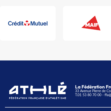
La Fédération Fr
33 Avenue Pierre de Co
T.01 53 80 70 00
- ffa@