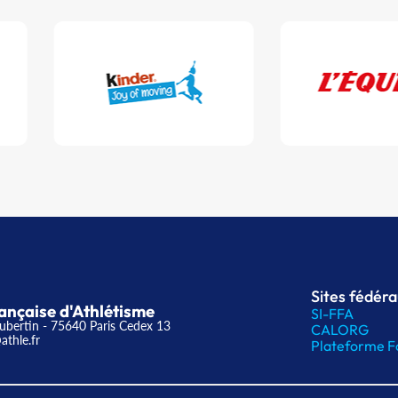
Sites fédér
ançaise d'Athlétisme
SI-FFA
ubertin - 75640 Paris Cedex 13
CALORG
athle.fr
Plateforme F