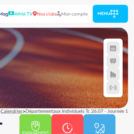
 Mag
Athlé TV
Nos clubs
Mon compte
MENU
>
Calendrier
>
Départementaux Individuels Tc 26.07 - Journée 1
-
ENGAGEMENT