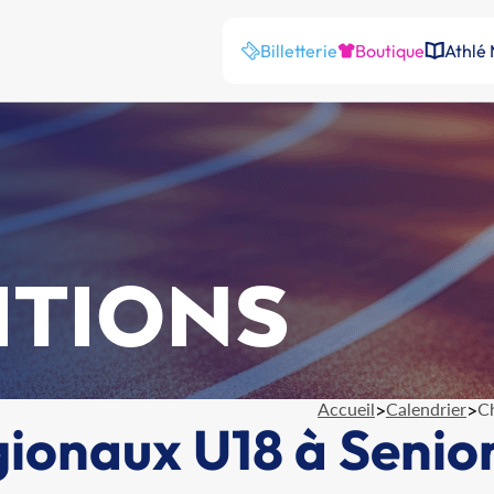
Billetterie
Boutique
Athlé
ITIONS
Accueil
>
Calendrier
>
C
onaux U18 à Seniors