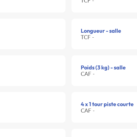
TCF -
Longueur - salle
TCF -
Poids (3 kg) - salle
CAF -
4 x 1 tour piste courte
CAF -