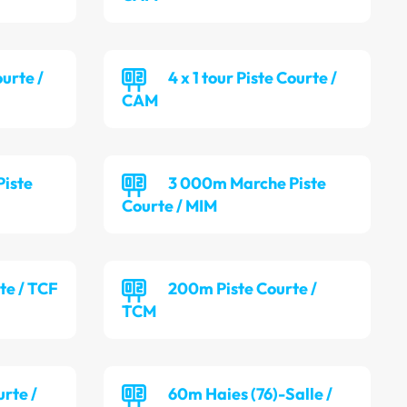
ourte /
4 x 1 tour Piste Courte /
CAM
iste
3 000m Marche Piste
Courte / MIM
te / TCF
200m Piste Courte /
TCM
rte /
60m Haies (76)-Salle /