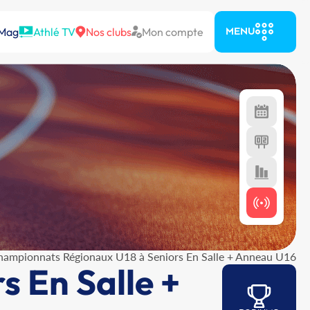
 Mag
Athlé TV
Nos clubs
Mon compte
MENU
hampionnats Régionaux U18 à Seniors En Salle + Anneau U16
 En Salle +