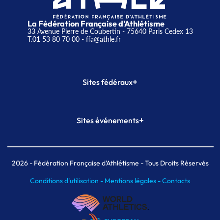
La Fédération Française d'Athlétisme
33 Avenue Pierre de Coubertin - 75640 Paris Cedex 13
T.01 53 80 70 00
- ffa@athle.fr
+
Sites fédéraux
SI-FFA
CALORG
+
Sites événements
Plateforme Formation
Meeting de Paris
Meeting de Paris indoor
MAIF Ekiden de Paris
2026
- Fédération Française d'Athlétisme - Tous Droits Réservés
Conditions d'utilisation -
Mentions légales -
Contacts