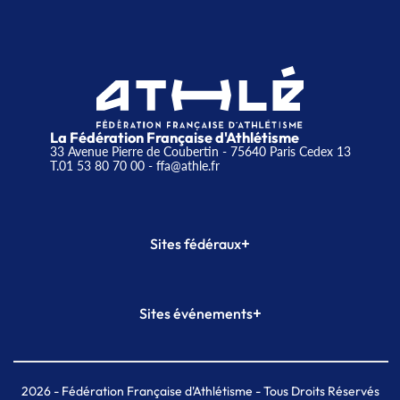
La Fédération Française d'Athlétisme
33 Avenue Pierre de Coubertin - 75640 Paris Cedex 13
T.01 53 80 70 00
- ffa@athle.fr
+
Sites fédéraux
SI-FFA
CALORG
+
Sites événements
Plateforme Formation
Meeting de Paris
Meeting de Paris indoor
MAIF Ekiden de Paris
2026
- Fédération Française d'Athlétisme - Tous Droits Réservés