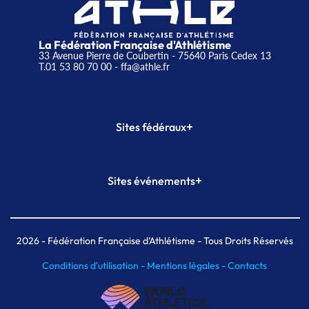
La Fédération Française d'Athlétisme
33 Avenue Pierre de Coubertin - 75640 Paris Cedex 13
T.01 53 80 70 00
- ffa@athle.fr
+
Sites fédéraux
SI-FFA
CALORG
+
Sites événements
Plateforme Formation
Meeting de Paris
Meeting de Paris indoor
MAIF Ekiden de Paris
2026
- Fédération Française d'Athlétisme - Tous Droits Réservés
Conditions d'utilisation -
Mentions légales -
Contacts