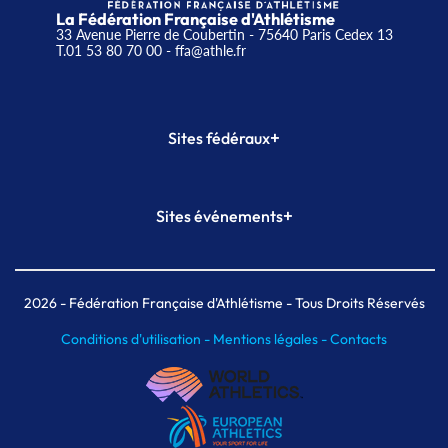
La Fédération Française d'Athlétisme
33 Avenue Pierre de Coubertin - 75640 Paris Cedex 13
T.01 53 80 70 00
- ffa@athle.fr
+
Sites fédéraux
SI-FFA
CALORG
+
Sites événements
Plateforme Formation
Meeting de Paris
Meeting de Paris indoor
MAIF Ekiden de Paris
2026
- Fédération Française d'Athlétisme - Tous Droits Réservés
Conditions d'utilisation -
Mentions légales -
Contacts