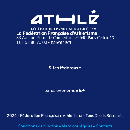
La Fédération Française d'Athlétisme
33 Avenue Pierre de Coubertin - 75640 Paris Cedex 13
T.01 53 80 70 00
- ffa@athle.fr
+
Sites fédéraux
SI-FFA
CALORG
+
Sites événements
Plateforme Formation
Meeting de Paris
Meeting de Paris indoor
MAIF Ekiden de Paris
2026
- Fédération Française d'Athlétisme - Tous Droits Réservés
Conditions d'utilisation -
Mentions légales -
Contacts