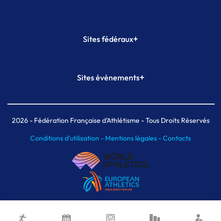
+
Sites fédéraux
SI-FFA
CALORG
+
Sites événements
Plateforme Formation
Meeting de Paris
Meeting de Paris indoor
MAIF Ekiden de Paris
2026
- Fédération Française d'Athlétisme - Tous Droits Réservés
Conditions d'utilisation -
Mentions légales -
Contacts