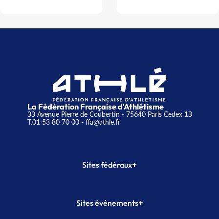
La Fédération Française d'Athlétisme
33 Avenue Pierre de Coubertin - 75640 Paris Cedex 13
T.01 53 80 70 00
- ffa@athle.fr
+
Sites fédéraux
SI-FFA
CALORG
+
Sites événements
Plateforme Formation
Meeting de Paris