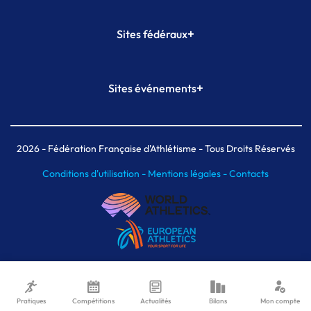
+
Sites fédéraux
SI-FFA
CALORG
+
Sites événements
Plateforme Formation
Meeting de Paris
Meeting de Paris indoor
MAIF Ekiden de Paris
2026
- Fédération Française d'Athlétisme - Tous Droits Réservés
Conditions d'utilisation -
Mentions légales -
Contacts
Pratiques
Compétitions
Actualités
Bilans
Mon compte