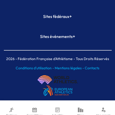
+
Sites fédéraux
SI-FFA
CALORG
+
Sites événements
Plateforme Formation
Meeting de Paris
Meeting de Paris indoor
MAIF Ekiden de Paris
2026
- Fédération Française d'Athlétisme - Tous Droits Réservés
Conditions d'utilisation -
Mentions légales -
Contacts