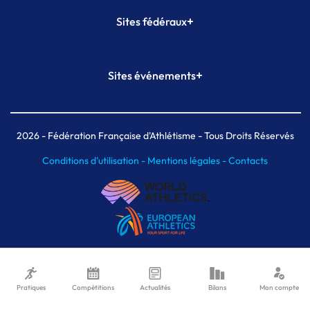
+
Sites fédéraux
SI-FFA
CALORG
+
Sites événements
Plateforme Formation
Meeting de Paris
Meeting de Paris indoor
MAIF Ekiden de Paris
2026
- Fédération Française d'Athlétisme - Tous Droits Réservés
Conditions d'utilisation -
Mentions légales -
Contacts
Pratiques
Compétitions
Actualités
Bilans
Mon compte