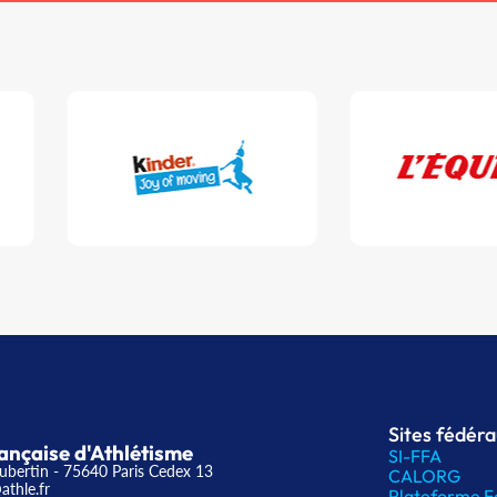
Sites fédér
ançaise d'Athlétisme
SI-FFA
ubertin - 75640 Paris Cedex 13
CALORG
athle.fr
Plateforme F