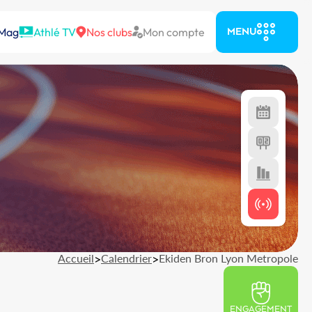
 Mag
Athlé TV
Nos clubs
Mon compte
MENU
Accueil
>
Calendrier
>
Ekiden Bron Lyon Metropole
ENGAGEMENT