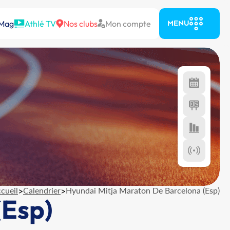
 Mag
Athlé TV
Nos clubs
Mon compte
MENU
cueil
>
Calendrier
>
Hyundai Mitja Maraton De Barcelona (Esp)
(Esp)