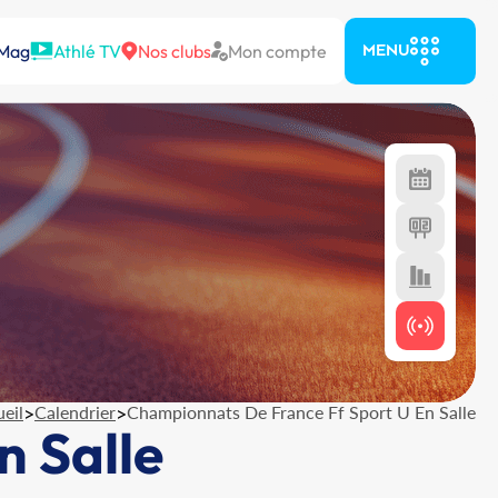
 Mag
Athlé TV
Nos clubs
Mon compte
MENU
eil
>
Calendrier
>
Championnats De France Ff Sport U En Salle
n Salle