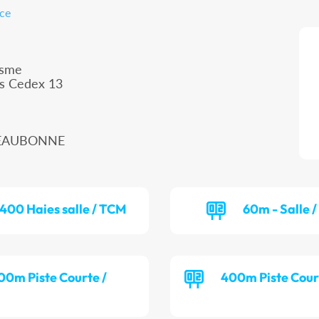
nce
isme
is Cedex 13
00 EAUBONNE
400 Haies salle / TCM
60m - Salle 
00m Piste Courte /
400m Piste Cour