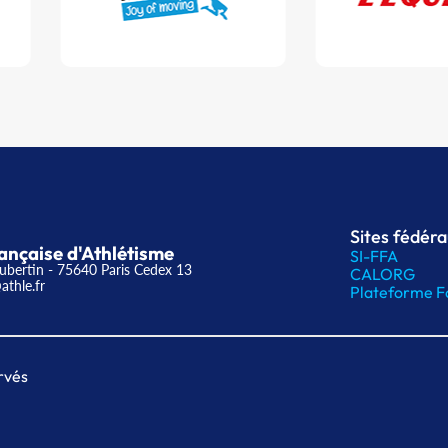
Sites fédér
ançaise d'Athlétisme
SI-FFA
ubertin - 75640 Paris Cedex 13
CALORG
athle.fr
Plateforme F
rvés