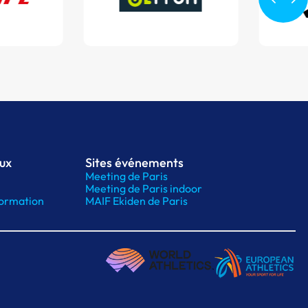
aux
Sites événements
Meeting de Paris
Meeting de Paris indoor
ormation
MAIF Ekiden de Paris