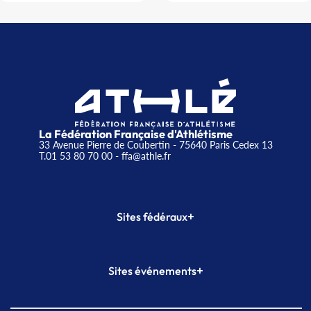
La Fédération Française d'Athlétisme
33 Avenue Pierre de Coubertin - 75640 Paris Cedex 13
T.01 53 80 70 00
- ffa@athle.fr
+
Sites fédéraux
SI-FFA
CALORG
+
Sites événements
Plateforme Formation
Meeting de Paris