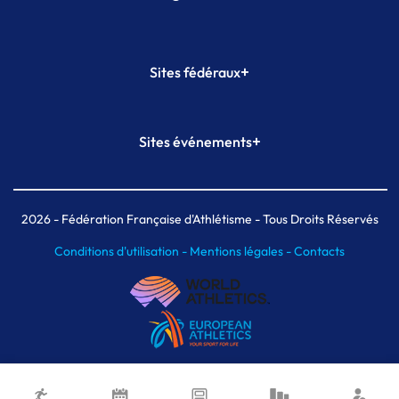
+
Sites fédéraux
SI-FFA
CALORG
+
Sites événements
Plateforme Formation
Meeting de Paris
Meeting de Paris indoor
MAIF Ekiden de Paris
2026
- Fédération Française d'Athlétisme - Tous Droits Réservés
Conditions d'utilisation -
Mentions légales -
Contacts