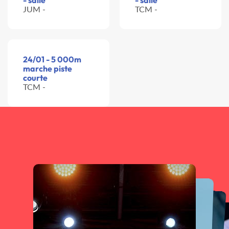
- salle
- salle
JUM -
TCM -
24/01 - 5 000m
marche piste
courte
TCM -