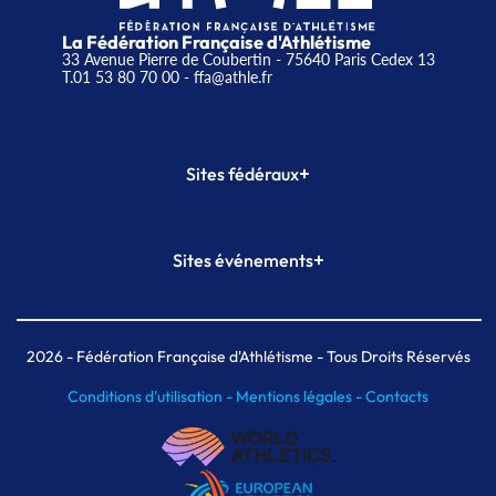
La Fédération Française d'Athlétisme
33 Avenue Pierre de Coubertin - 75640 Paris Cedex 13
T.01 53 80 70 00
- ffa@athle.fr
+
Sites fédéraux
SI-FFA
CALORG
+
Sites événements
Plateforme Formation
Meeting de Paris
Meeting de Paris indoor
MAIF Ekiden de Paris
2026
- Fédération Française d'Athlétisme - Tous Droits Réservés
Conditions d'utilisation -
Mentions légales -
Contacts