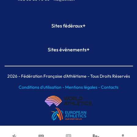
+
Sites fédéraux
SI-FFA
CALORG
+
Sites événements
Plateforme Formation
Meeting de Paris
Meeting de Paris indoor
MAIF Ekiden de Paris
2026
- Fédération Française d'Athlétisme - Tous Droits Réservés
Conditions d'utilisation -
Mentions légales -
Contacts