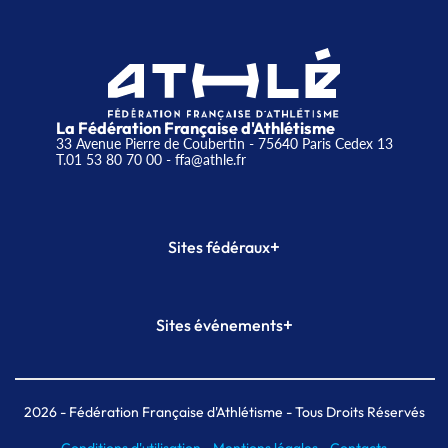
La Fédération Française d'Athlétisme
33 Avenue Pierre de Coubertin - 75640 Paris Cedex 13
T.01 53 80 70 00
- ffa@athle.fr
+
Sites fédéraux
SI-FFA
CALORG
+
Sites événements
Plateforme Formation
Meeting de Paris
Meeting de Paris indoor
MAIF Ekiden de Paris
2026
- Fédération Française d'Athlétisme - Tous Droits Réservés