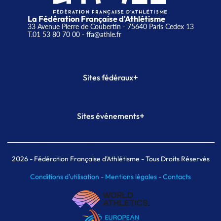
La Fédération Française d'Athlétisme
33 Avenue Pierre de Coubertin - 75640 Paris Cedex 13
T.01 53 80 70 00
- ffa@athle.fr
+
Sites fédéraux
SI-FFA
CALORG
+
Sites événements
Plateforme Formation
Meeting de Paris
Meeting de Paris indoor
MAIF Ekiden de Paris
2026
- Fédération Française d'Athlétisme - Tous Droits Réservés
Conditions d'utilisation -
Mentions légales -
Contacts