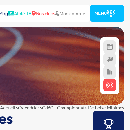
 Mag
Athlé TV
Nos clubs
Mon compte
MENU
Accueil
>
Calendrier
>
Cd60 - Championnats De L'oise Minimes
es