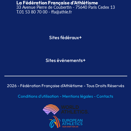
La Fédération Française d'Athlétisme
33 Avenue Pierre de Coubertin - 75640 Paris Cedex 13
T.01 53 80 70 00
- ffa@athle.fr
+
Sites fédéraux
SI-FFA
CALORG
+
Sites événements
Plateforme Formation
Meeting de Paris
Meeting de Paris indoor
MAIF Ekiden de Paris
2026
- Fédération Française d'Athlétisme - Tous Droits Réservés
Conditions d'utilisation -
Mentions légales -
Contacts