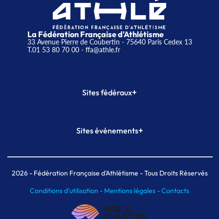
La Fédération Française d'Athlétisme
33 Avenue Pierre de Coubertin - 75640 Paris Cedex 13
T.01 53 80 70 00
- ffa@athle.fr
+
Sites fédéraux
SI-FFA
CALORG
+
Sites événements
Plateforme Formation
Meeting de Paris
Meeting de Paris indoor
MAIF Ekiden de Paris
2026
- Fédération Française d'Athlétisme - Tous Droits Réservés
Conditions d'utilisation -
Mentions légales -
Contacts