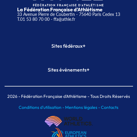
La Fédération Française d'Athlétisme
33 Avenue Pierre de Coubertin - 75640 Paris Cedex 13
T.01 53 80 70 00
- ffa@athle.fr
+
Sites fédéraux
SI-FFA
CALORG
+
Sites événements
Plateforme Formation
Meeting de Paris
Meeting de Paris indoor
MAIF Ekiden de Paris
2026
- Fédération Française d'Athlétisme - Tous Droits Réservés
Conditions d'utilisation -
Mentions légales -
Contacts