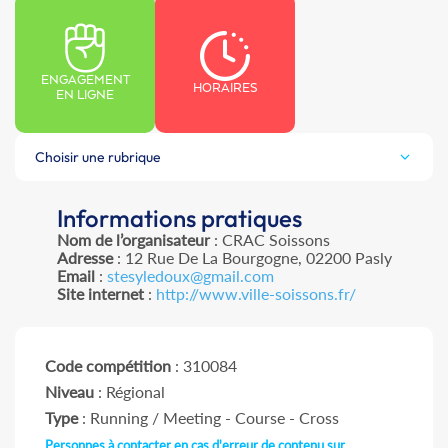
ENGAGEMENT
HORAIRES
EN LIGNE
Choisir une rubrique
Informations pratiques
Nom de l’organisateur
: CRAC Soissons
Adresse
: 12 Rue De La Bourgogne, 02200 Pasly
Email
:
stesyledoux@gmail.com
Site internet
:
http://www.ville-soissons.fr/
Code compétition
: 310084
Niveau
: Régional
Type
: Running / Meeting - Course - Cross
Personnes à contacter en cas d'erreur de contenu sur