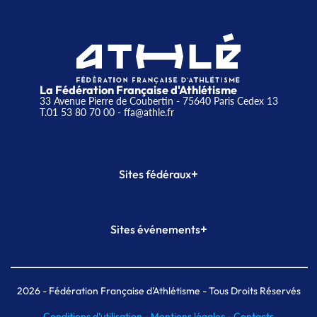
La Fédération Française d'Athlétisme
33 Avenue Pierre de Coubertin - 75640 Paris Cedex 13
T.01 53 80 70 00
- ffa@athle.fr
+
Sites fédéraux
SI-FFA
CALORG
+
Sites événements
Plateforme Formation
Meeting de Paris
Meeting de Paris indoor
MAIF Ekiden de Paris
2026
- Fédération Française d'Athlétisme - Tous Droits Réservés
Conditions d'utilisation -
Mentions légales -
Contacts