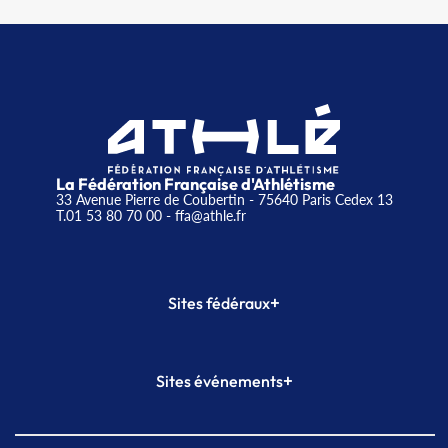
La Fédération Française d'Athlétisme
33 Avenue Pierre de Coubertin - 75640 Paris Cedex 13
T.01 53 80 70 00
- ffa@athle.fr
+
Sites fédéraux
SI-FFA
CALORG
+
Sites événements
Plateforme Formation
Meeting de Paris
Meeting de Paris indoor