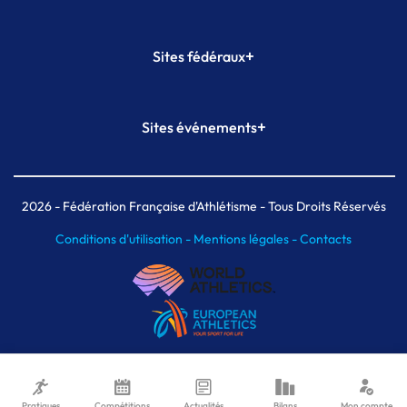
+
Sites fédéraux
SI-FFA
CALORG
+
Sites événements
Plateforme Formation
Meeting de Paris
Meeting de Paris indoor
MAIF Ekiden de Paris
2026
- Fédération Française d'Athlétisme - Tous Droits Réservés
Conditions d'utilisation -
Mentions légales -
Contacts
Pratiques
Compétitions
Actualités
Bilans
Mon compte