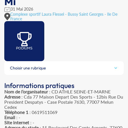
Mi
31 Mai 2026
Complexe sportif Laura Flessel - Bussy Saint Georges - Ile De
France
PODIUMS
Choisir une rubrique
Informations pratiques
Nom de l’organisateur
: CD ATHLE SEINE-ET-MARNE
Adresse
: Cda 77 Maison Depart Des Sports - 12bis Rue Du
President Despatys - Case Postale 7630, 77007 Melun
Cedex
Téléphone 1
: 0619511069
Email
: -
Site internet
: -
Adresse du stade
: 15 Boulevard Des Cents Arpents, 77600