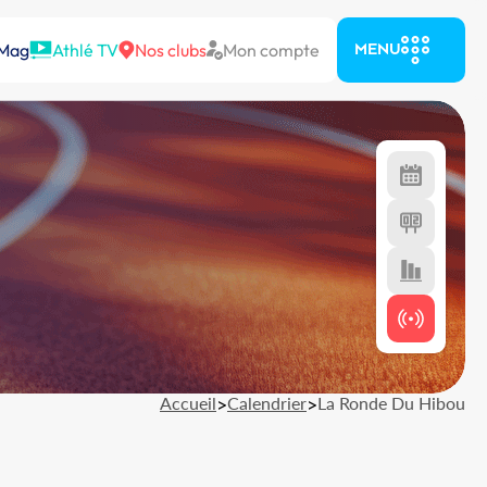
 Mag
Athlé TV
Nos clubs
Mon compte
MENU
Accueil
>
Calendrier
>
La Ronde Du Hibou