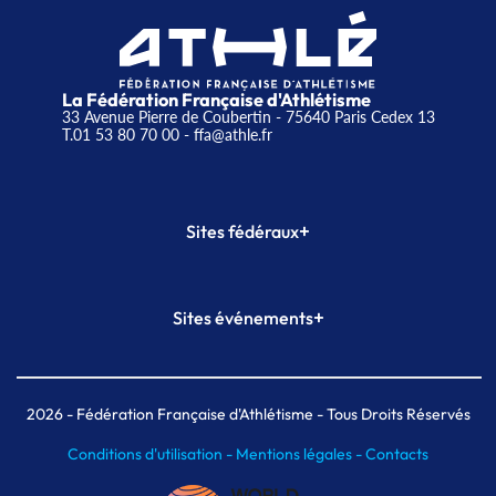
La Fédération Française d'Athlétisme
33 Avenue Pierre de Coubertin - 75640 Paris Cedex 13
T.01 53 80 70 00
- ffa@athle.fr
+
Sites fédéraux
SI-FFA
CALORG
+
Sites événements
Plateforme Formation
Meeting de Paris
Meeting de Paris indoor
MAIF Ekiden de Paris
2026
- Fédération Française d'Athlétisme - Tous Droits Réservés
Conditions d'utilisation -
Mentions légales -
Contacts