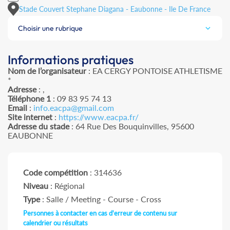
Stade Couvert Stephane Diagana - Eaubonne - Ile De France
Choisir une rubrique
Informations pratiques
Nom de l’organisateur
: EA CERGY PONTOISE ATHLETISME
*
Adresse
: ,
Téléphone 1
: 09 83 95 74 13
Email
:
info.eacpa@gmail.com
Site internet
:
https://www.eacpa.fr/
Adresse du stade
: 64 Rue Des Bouquinvilles, 95600
EAUBONNE
Code compétition
: 314636
Niveau
: Régional
Type
: Salle / Meeting - Course - Cross
Personnes à contacter en cas d'erreur de contenu sur
calendrier ou résultats