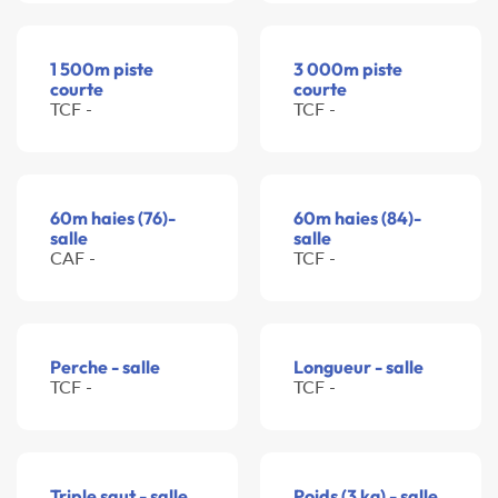
1 500m piste
3 000m piste
courte
courte
TCF -
TCF -
60m haies (76)-
60m haies (84)-
salle
salle
CAF -
TCF -
Perche - salle
Longueur - salle
TCF -
TCF -
Triple saut - salle
Poids (3 kg) - salle