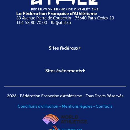
La Fédération Française d'Athlétisme
33 Avenue Pierre de Coubertin - 75640 Paris Cedex 13
T.01 53 80 70 00
- ffa@athle.fr
+
Sites fédéraux
SI-FFA
CALORG
+
Sites événements
Plateforme Formation
Meeting de Paris
Meeting de Paris indoor
MAIF Ekiden de Paris
2026
- Fédération Française d'Athlétisme - Tous Droits Réservés
Conditions d'utilisation -
Mentions légales -
Contacts