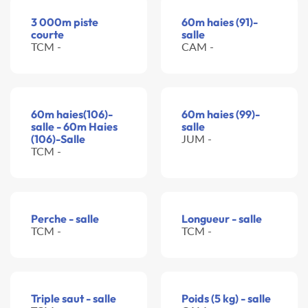
3 000m piste
60m haies (91)-
courte
salle
TCM -
CAM -
60m haies(106)-
60m haies (99)-
salle - 60m Haies
salle
(106)-Salle
JUM -
TCM -
Perche - salle
Longueur - salle
TCM -
TCM -
Triple saut - salle
Poids (5 kg) - salle