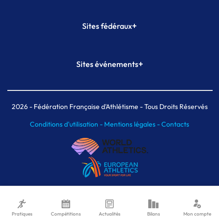
+
Sites fédéraux
SI-FFA
CALORG
+
Sites événements
Plateforme Formation
Meeting de Paris
Meeting de Paris indoor
MAIF Ekiden de Paris
2026
- Fédération Française d'Athlétisme - Tous Droits Réservés
Conditions d'utilisation -
Mentions légales -
Contacts
Pratiques
Compétitions
Actualités
Bilans
Mon compte