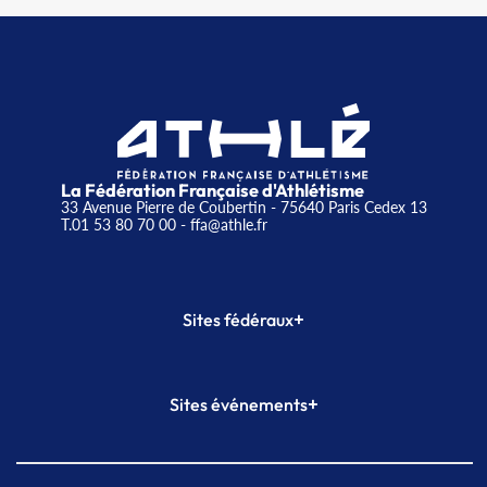
La Fédération Française d'Athlétisme
33 Avenue Pierre de Coubertin - 75640 Paris Cedex 13
T.01 53 80 70 00
- ffa@athle.fr
+
Sites fédéraux
SI-FFA
CALORG
+
Sites événements
Plateforme Formation
Meeting de Paris
Meeting de Paris indoor