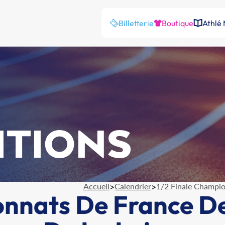
Billetterie
Boutique
Athlé
ITIONS
Accueil
>
Calendrier
>
1/2 Finale Champio
onnats De France D