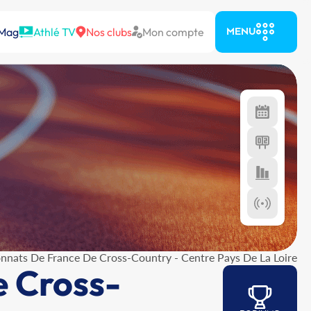
 Mag
Athlé TV
Nos clubs
Mon compte
MENU
nnats De France De Cross-Country - Centre Pays De La Loire
e Cross-