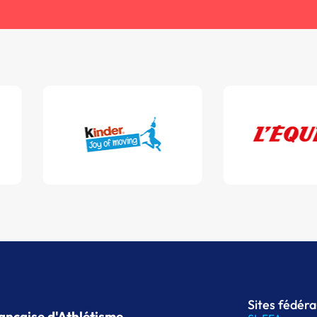
Sites fédér
ançaise d'Athlétisme