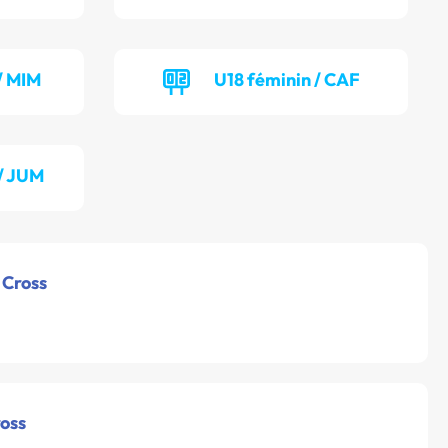
/ MIM
U18 féminin / CAF
/ JUM
 Cross
ross